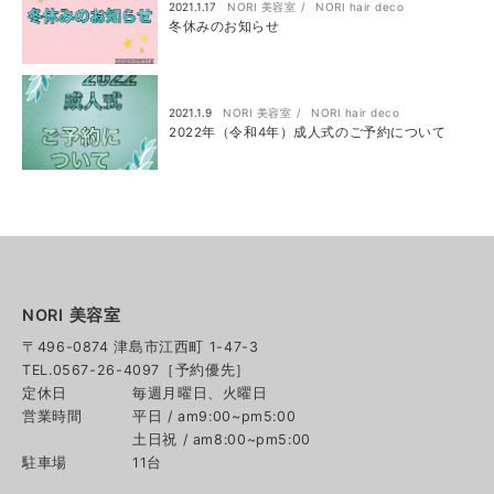
2021.1.17
NORI 美容室
NORI hair deco
冬休みのお知らせ
2021.1.9
NORI 美容室
NORI hair deco
2022年（令和4年）成人式のご予約について
NORI 美容室
〒496-0874 津島市江西町 1-47-3
TEL.0567-26-4097［予約優先］
定休日
毎週月曜日、火曜日
営業時間
平日 / am9:00~pm5:00
土日祝 / am8:00~pm5:00
駐車場
11台