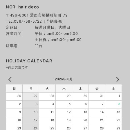
NORI hair deco
〒496-8001 愛西市勝幡町新町 79
TEL.0567-58-5722［予約優先］
定休日
毎週月曜日、火曜日
営業時間
平日 / am9:00~pm5:00
土日祝 / am9:00~pm6:00
駐車場
11台
HOLIDAY CALENDAR
※両店共通です
2026年 8月
日
月
火
水
木
金
土
26
27
28
29
30
31
1
2
3
4
5
6
7
8
9
10
11
12
13
14
15
16
17
18
19
20
21
22
23
24
25
26
27
28
29