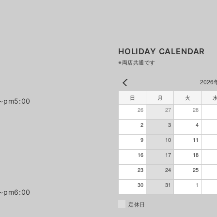
HOLIDAY CALENDAR
※両店共通です
2026
日
月
火
~pm5:00
26
27
28
2
3
4
9
10
11
16
17
18
23
24
25
30
31
1
~pm6:00
定休日