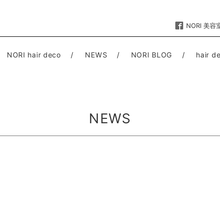
NORI 美容
NORI hair deco
NEWS
NORI BLOG
hair 
NEWS